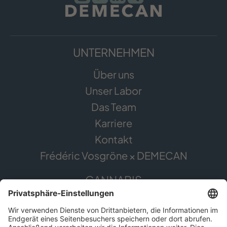
UNTERNEHMEN
Über uns
Unser Labor
Das Team
Karriere
Kontakt
Frédéric Vosgröne × DEMECAN
CANNABIS
Die Pflanze
Anwendungsgebiete