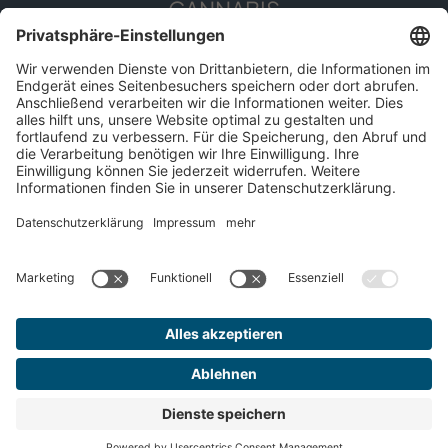
CANNABIS
Die Pflanze
Anwendungsgebiete
Cannabis erleben
Cannabis Anbau
SERVICE
Presse
Apothekenfinder
Für Patient*innen
Impressum
Datenschutz
© 2026 DEMECAN