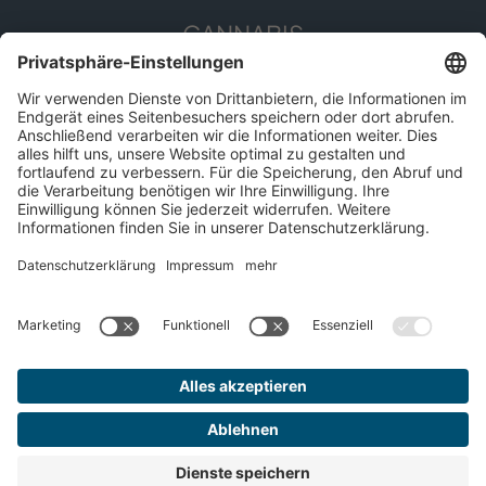
CANNABIS
Die Pflanze
Anwendungsgebiete
Cannabis erleben
Cannabis Anbau
SERVICE
Presse
Apothekenfinder
Für Patient*innen
Impressum
Datenschutz
© 2026 DEMECAN