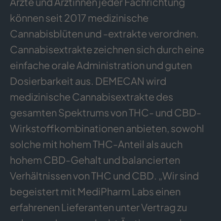
Ärzte und Ärztinnen jeder Fachrichtung
können seit 2017 medizinische
Cannabisblüten und -extrakte verordnen.
Cannabisextrakte zeichnen sich durch eine
einfache orale Administration und guten
Dosierbarkeit aus. DEMECAN wird
medizinische Cannabisextrakte des
gesamten Spektrums von THC- und CBD-
Wirkstoffkombinationen anbieten, sowohl
solche mit hohem THC-Anteil als auch
hohem CBD-Gehalt und balancierten
Verhältnissen von THC und CBD. „Wir sind
begeistert mit MediPharm Labs einen
erfahrenen Lieferanten unter Vertrag zu