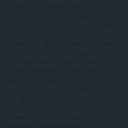
Fischer, Dr. Cornelius Maurer und Dr.
Constantin von der Groeben mit dem Ziel
gegründet, Patienten*innen den Zugang zu
medizinischem Cannabis in „Made in
Germany“-Qualität zu garantieren. Im Mai
2019 erhielt DEMECAN vom Bundesinstitut
für Arzneimittel und Medizinprodukte
(BfArM) als einziges unabhängiges
deutsches Unternehmen den Zuschlag zum
Anbau und Vertrieb von medizinischem
Cannabis in Deutschland. Der Anbau und die
Weiterverarbeitung erfolgen nach höchsten
pharmazeutischen Standards in der
Betriebsstätte bei Dresden. Als