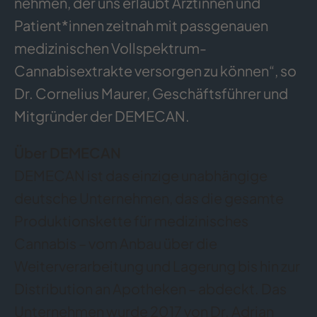
nehmen, der uns erlaubt Ärztinnen und
Patient*innen zeitnah mit passgenauen
medizinischen Vollspektrum-
Cannabisextrakte versorgen zu können“, so
Dr. Cornelius Maurer, Geschäftsführer und
Mitgründer der DEMECAN.
Über DEMECAN
DEMECAN ist das einzige unabhängige
deutsche Unternehmen, das die gesamte
Produktionskette für medizinisches
Cannabis – vom Anbau über die
Weiterverarbeitung und Lagerung bis hin zur
Distribution an Apotheken – abdeckt. Das
Unternehmen wurde 2017 von Dr. Adrian