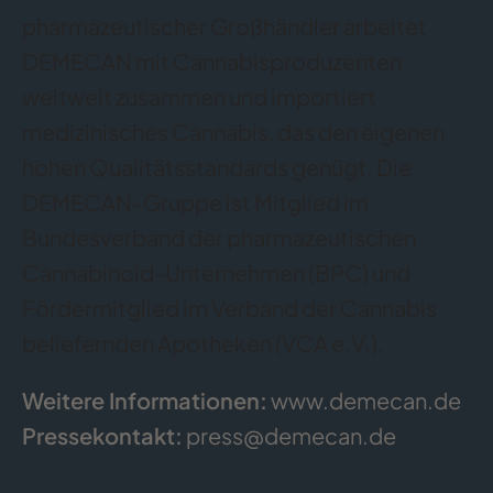
pharmazeutischer Großhändler arbeitet
DEMECAN mit Cannabisproduzenten
weltweit zusammen und importiert
medizinisches Cannabis, das den eigenen
hohen Qualitätsstandards genügt. Die
DEMECAN-Gruppe ist Mitglied im
Bundesverband der pharmazeutischen
Cannabinoid-Unternehmen (BPC) und
Fördermitglied im Verband der Cannabis
beliefernden Apotheken (VCA e.V.).
Weitere Informationen:
www.demecan.de
Pressekontakt:
press@demecan.de