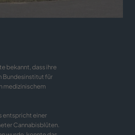
 bekannt, dass ihre
Bundesinstitut für
on medizinischem
entspricht einer
eter Cannabisblüten.
n wurde, konnte das