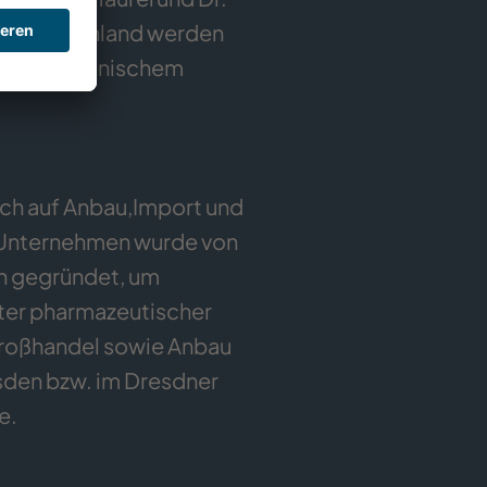
 in Deutschland werden
 von medizinischem
ch auf Anbau,Import und
 Unternehmen wurde von
en gegründet, um
ter pharmazeutischer
 Großhandel sowie Anbau
sden bzw. im Dresdner
e
.