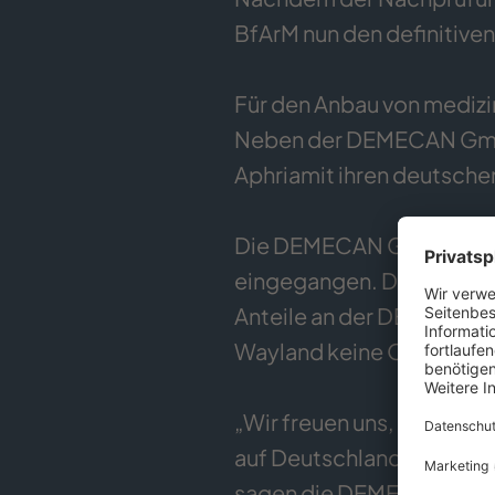
BfArM nun den definitiven
Für den Anbau von mediz
Neben der DEMECAN GmbH
Aphriamit ihren deutschen
Die DEMECAN GmbH ist für
eingegangen. Dieses bere
Anteile an der DEMECAN G
Wayland keine Option au
„Wir freuen uns, dass sic
auf Deutschland maßgesc
sagen die DEMECAN Gründe