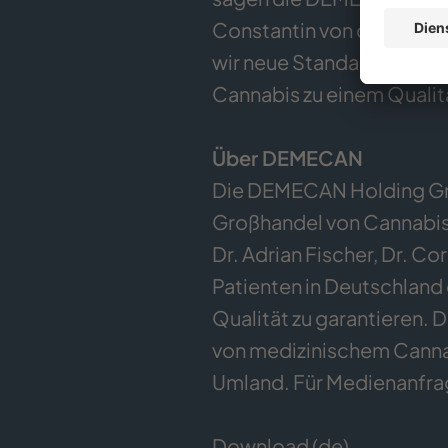
Constantin von der Groeb
wir neue Standards setze
Cannabis zu einem Qualit
Über DEMECAN
Die DEMECAN Holding Gmb
Großhandel von Cannabis
Dr. Adrian Fischer, Dr. C
Patienten in Deutschland
Qualität zu garantieren. 
von medizinischem Cannab
Umland. Für Medienanfrag
Download (de)