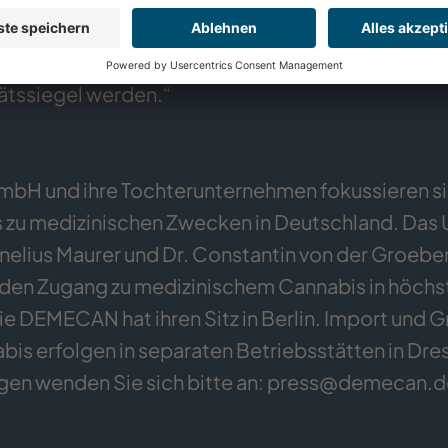
en. „Als Cannabis-Produzent der ersten Stunde
n. Made in Germany soll auch bei der Produktion
ätssiegel werden.“
H und ihre Tochterunternehmen fokussieren si
 zu medizinischen Zwecken in Deutschland. Das
ornelius Maurer und Dr. Constantin von der Groeb
 den Zugang zu medizinischem Cannabis in höchs
Die DEMECAN hat ihren Sitz in Berlin. Import und
is erfolgen in separaten Betriebsstätten in Dre
en wenden Sie sich bitte an:
press@demecan.d