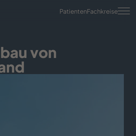
Patienten
Fachkreise
nbau von
land