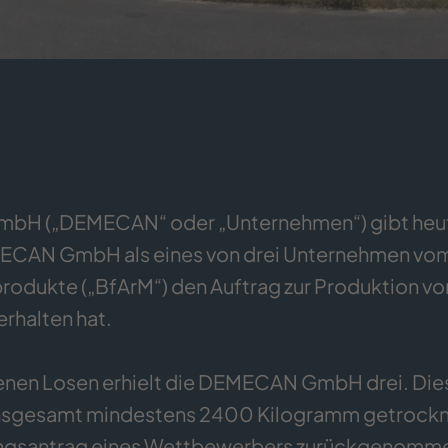
H („DEMECAN“ oder „Unternehmen“) gibt heute
ECAN GmbH als eines von drei Unternehmen vom 
produkte („BfArM“) den Auftrag zur Produktion v
rhalten hat.
nen Losen erhielt die DEMECAN GmbH drei. Dies 
nsgesamt mindestens 2400 Kilogramm getrockn
gsantrag eines Wettbewerbers zurückgenomme