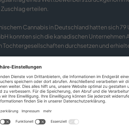
 Zuschlag erteilen.
inischem Cannabis in Deutschland hatten sich 7
 konnten sich die kanadischen Unternehmen A
 Tochtergesellschaften durchsetzen und erhielte
 das Vergabeverfahren ein Joint Venture mit d
chtigt Wayland bei Erfüllung bestimmter Bedin
mbH zu übernehmen. Anders als in Medienberich
f zusätzliche zehn Prozent an der DEMECANGmb
h die harte Arbeit während des Vergabeverfahrens
hneidertes Konzept die deutsche Cannabisagen
r und Geschäftsführer Dr. Adrian Fischer, Dr. C