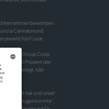
9 Unternehmen beworben.
urora Cannabisund
n jeweils fünf Lose.
er Wayland Group Corp.
gungen, 50 Prozent der
ten dargelegt, hält
H.
 ausgezahlt hat und unser
turüberzeugen konnte“,
ornelius Maurerund Dr.