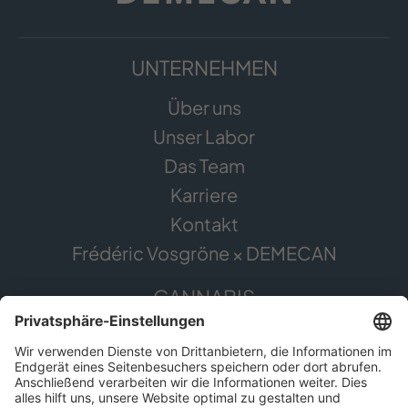
UNTERNEHMEN
Über uns
Unser Labor
Das Team
Karriere
Kontakt
Frédéric Vosgröne × DEMECAN
CANNABIS
Die Pflanze
Anwendungsgebiete
Cannabis erleben