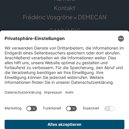
Kontakt
Frédéric Vosgröne × DEMECAN
CANNABIS
Die Pflanze
Anwendungsgebiete
Cannabis erleben
Cannabis Anbau
SERVICE
Presse
Apothekenfinder
Für Patient*innen