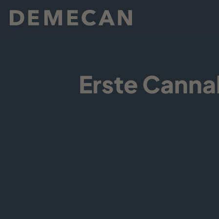
Erste Canna