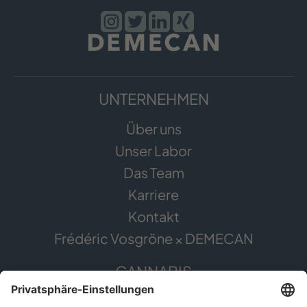
UNTERNEHMEN
Über uns
Unser Labor
Das Team
Karriere
Kontakt
Frédéric Vosgröne × DEMECAN
CANNABIS
Die Pflanze