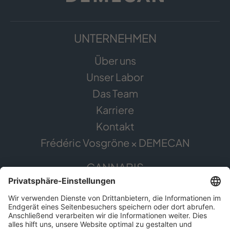
UNTERNEHMEN
Über uns
Unser Labor
Das Team
Karriere
Kontakt
Frédéric Vosgröne × DEMECAN
CANNABIS
Die Pflanze
Anwendungsgebiete
Cannabis erleben