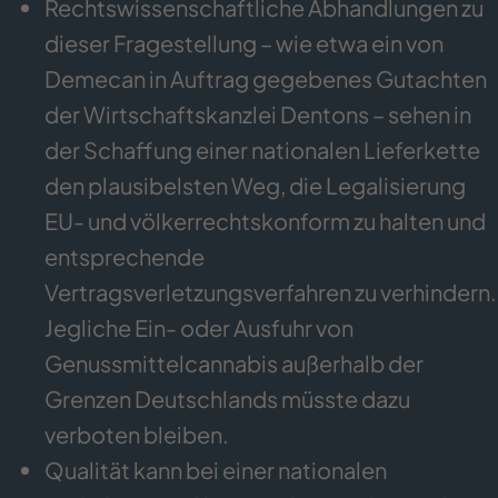
Rechtswissenschaftliche Abhandlungen zu
dieser Fragestellung – wie etwa ein von
Demecan in Auftrag gegebenes Gutachten
der Wirtschaftskanzlei Dentons – sehen in
der Schaffung einer nationalen Lieferkette
den plausibelsten Weg, die Legalisierung
EU- und völkerrechtskonform zu halten und
entsprechende
Vertragsverletzungsverfahren zu verhindern.
Jegliche Ein- oder Ausfuhr von
Genussmittelcannabis außerhalb der
Grenzen Deutschlands müsste dazu
verboten bleiben.
Qualität kann bei einer nationalen