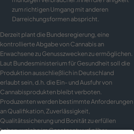
zum richtigen Umgang mit anderen
Darreichungsformen abspricht.
Derzeit plant die Bundesregierung, eine
kontrollierte Abgabe von Cannabis an
Erwachsene zu Genusszwecken zu ermöglichen.
Laut Bundesministerium für Gesundheit soll die
Produktion ausschließlich in Deutschland
erlaubt sein, d.h. die Ein- und Ausfuhr von
Cannabisprodukten bleibt verboten.
Produzenten werden bestimmte Anforderungen
an Qualifikation, Zuverlässigkeit,
Qualitätssicherung und Bonität zu erfüllen
haben, welche im Gesetzentwurf näher