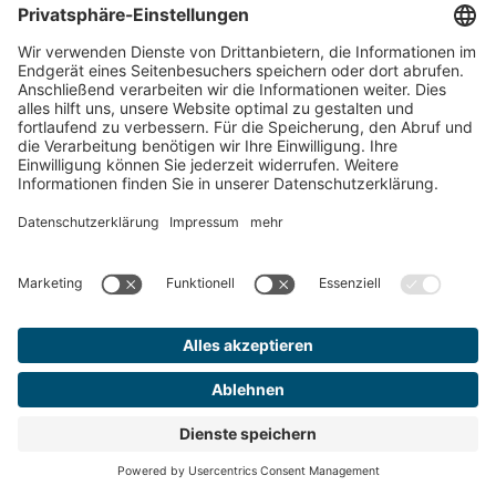
festzulegen sind. Es wird Vorgaben zu Qualität
und Reinheit, Pflanzenschutzmitteln,
Mykotoxinen und Mikroorganismen sowie
Kontrollsystemen (Track and Trace) geben.
Damit sollen auf dem deutschen Markt zukünftig
nur qualitätsgeprüfte Cannabisprodukte aus
einer streng regulierten Produktion erhältlich
sein. Das begrüßen wir von DEMECAN! Denn es
ist ein wichtiger Schritt zu mehr Produktqualität
und schützt gleichzeitig die Gesundheit der
Konsument*innen. Es ist an der Zeit den illegalen
Markt mit Produkten ohne jede
Qualitätskontrolle zurückzudrängen.