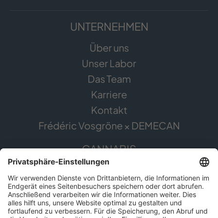
UNTERNEHMEN
Über uns
Unser Labor
Das Team
Karriere
Kontakt
Frédéric Vosgröne × DEMECAN
CANNABIS
Die Pflanze
Anwendungsgebiete
Cannabis erleben
Cannabis Anbau