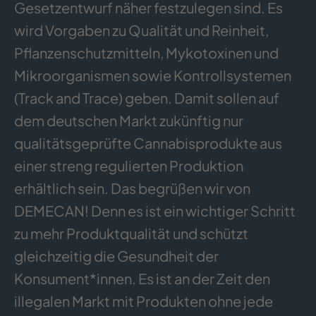
Gesetzentwurf näher festzulegen sind. Es
wird Vorgaben zu Qualität und Reinheit,
Pflanzenschutzmitteln, Mykotoxinen und
Mikroorganismen sowie Kontrollsystemen
(Track and Trace) geben. Damit sollen auf
dem deutschen Markt zukünftig nur
qualitätsgeprüfte Cannabisprodukte aus
einer streng regulierten Produktion
erhältlich sein. Das begrüßen wir von
DEMECAN! Denn es ist ein wichtiger Schritt
zu mehr Produktqualität und schützt
gleichzeitig die Gesundheit der
Konsument*innen. Es ist an der Zeit den
illegalen Markt mit Produkten ohne jede