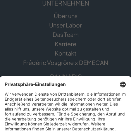
UNTERNEHMEN
Über uns
Unser Labor
Das Team
Karriere
Kontakt
Frédéric Vosgröne × DEMECAN
CANNABIS
Die Pflanze
Anwendungsgebiete
Cannabis erleben
Cannabis Anbau