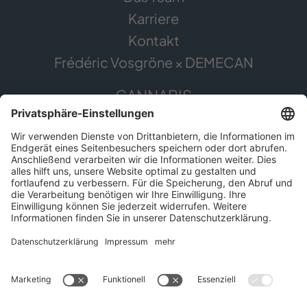
Karriere
Kontakt
Frédéric Vosgröne × DEMECAN
CANNABIS
Die Pflanze
Anwendungsgebiete
Cannabis erleben
Cannabis Anbau
SERVICE
Presse
Apothekenfinder
Für Patient*innen