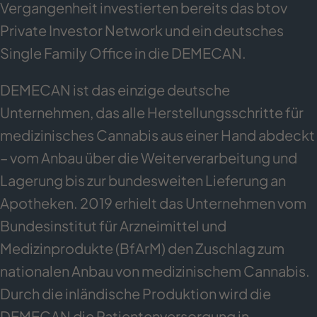
Vergangenheit investierten bereits das btov
Private Investor Network und ein deutsches
Single Family Office in die DEMECAN.
DEMECAN ist das einzige deutsche
Unternehmen, das alle Herstellungsschritte für
medizinisches Cannabis aus einer Hand abdeckt
– vom Anbau über die Weiterverarbeitung und
Lagerung bis zur bundesweiten Lieferung an
Apotheken. 2019 erhielt das Unternehmen vom
Bundesinstitut für Arzneimittel und
Medizinprodukte (BfArM) den Zuschlag zum
nationalen Anbau von medizinischem Cannabis.
Durch die inländische Produktion wird die
DEMECAN die Patientenversorgung in