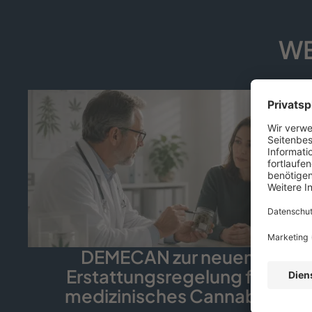
WE
DEMECAN zur neuen
Erstattungsregelung für
medizinisches Cannabis