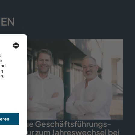
GEN
Neue Geschäfts­führungs­
struktur zum Jahreswechsel bei