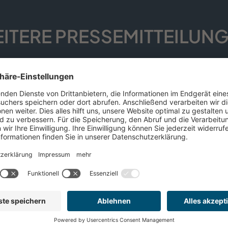
ITERE PRESSE­MITTEILUN
DEMECAN als „Scale-up des
Jahres“ beim Sächsischen
Gründerpreis 2026