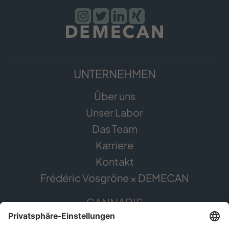
UNTERNEHMEN
Über uns
Unser Labor
Das Team
Karriere
Kontakt
Frédéric Vosgröne × DEMECAN
CANNABIS
Die Pflanze