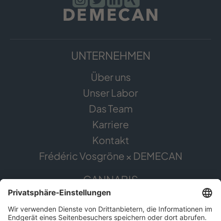
UNTERNEHMEN
Über uns
Unser Labor
Das Team
Karriere
Kontakt
Frédéric Vosgröne × DEMECAN
CANNABIS
Die Pflanze
Anwendungsgebiete