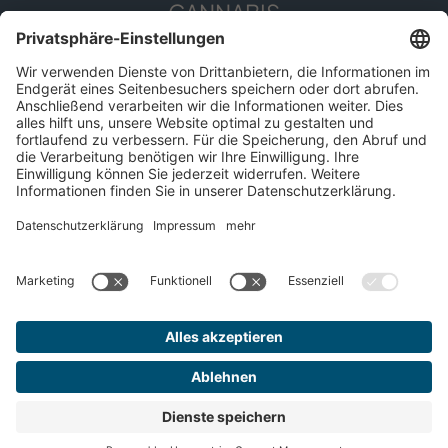
CANNABIS
Die Pflanze
Anwendungsgebiete
Cannabis erleben
Cannabis Anbau
SERVICE
Presse
Apothekenfinder
Für Patient*innen
Impressum
Datenschutz
© 2026 DEMECAN