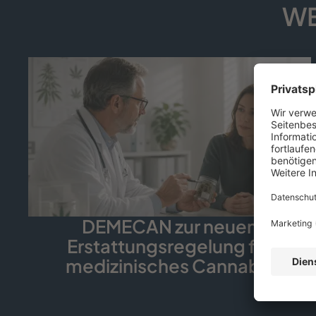
WE
DEMECAN zur neuen
Erstattungsregelung für
medizinisches Cannabis