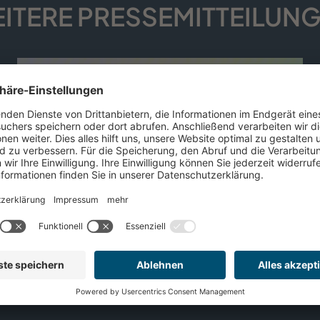
ITERE PRESSE­MITTEILUN
DEMECAN als „Scale-up des
Jahres“ beim Sächsischen
Gründerpreis 2026
ausgezeichnet