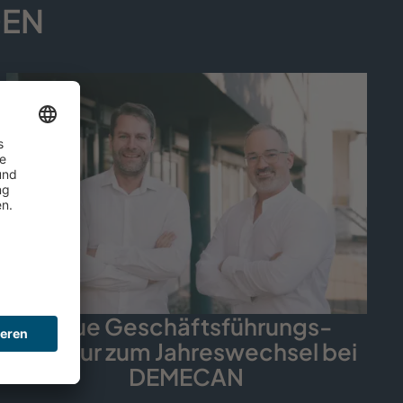
GEN
Neue Geschäfts­führungs­
struktur zum Jahreswechsel bei
DEMECAN