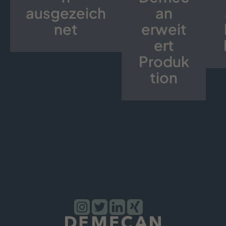
ausgezeich
an
net
erweit
ert
Produk
tion