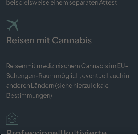
beispielsweise einem separaten Attest
Reisen mit Cannabis
Reisen mit medizinischem Cannabis im EU-
Schengen-Raum möglich, eventuell auch in
anderen Ländern (siehe hierzu lokale
Bestimmungen)
Professionell kultivierte