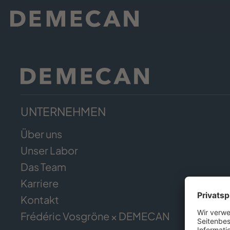
UNTERNEHMEN
Über uns
Unser Labor
Das Team
Karriere
Kontakt
Frédéric Vosgröne × DEMECAN