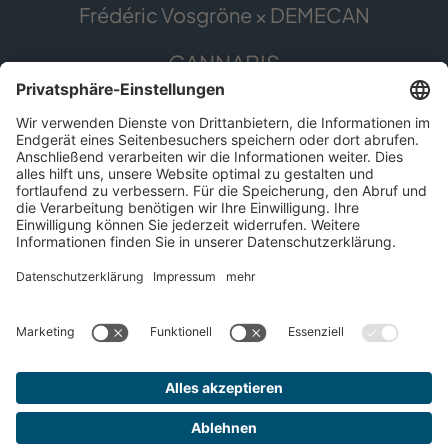
Frédéric Vosgröne × DEMECAN
CANNABIS
Die Pflanze
Anwendungsgebiete
Cannabis erleben
Cannabis Anbau
SERVICE
Presse
Apothekenfinder
Für Patient*innen
Impressum
Datenschutz
© 2026 DEMECAN