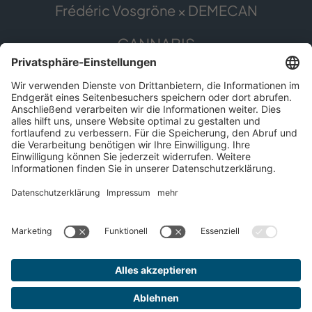
Frédéric Vosgröne × DEMECAN
CANNABIS
Die Pflanze
Anwendungsgebiete
Cannabis erleben
Cannabis Anbau
SERVICE
Presse
Apothekenfinder
Für Patient*innen
Impressum
Datenschutz
© 2026 DEMECAN