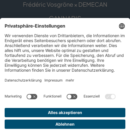
Frédéric Vosgröne × DEMECAN
CANNABIS
Die Pflanze
Anwendungsgebiete
Cannabis erleben
Cannabis Anbau
SERVICE
Presse
Apothekenfinder
Für Patient*innen
Impressum
Datenschutz
© 2026 DEMECAN