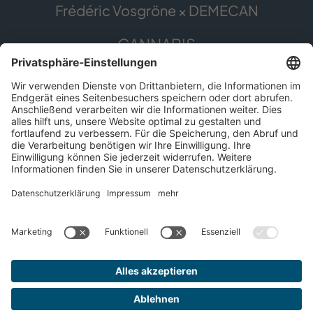
Frédéric Vosgröne × DEMECAN
CANNABIS
Die Pflanze
Anwendungsgebiete
Cannabis erleben
Cannabis Anbau
SERVICE
Presse
Apothekenfinder
Für Patient*innen
Impressum
Datenschutz
© 2026 DEMECAN